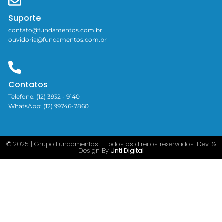
Suporte
contato@fundamentos.com.br
ouvidoria@fundamentos.com.br
Contatos
Telefone: (12) 3932 - 9140
WhatsApp: (12) 99746-7860
© 2025 | Grupo Fundamentos - Todos os direitos reservados. Dev. &
Design By
Unti Digital