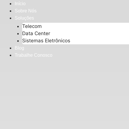
Pular
Início
para
Sobre Nós
o
Soluções
conteúdo
Telecom
Data Center
Sistemas Eletrônicos
Blog
Trabalhe Conosco