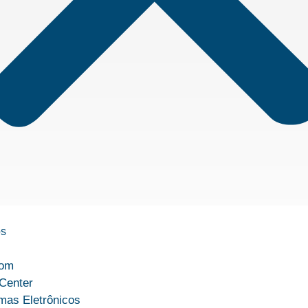
ós
com
Center
mas Eletrônicos