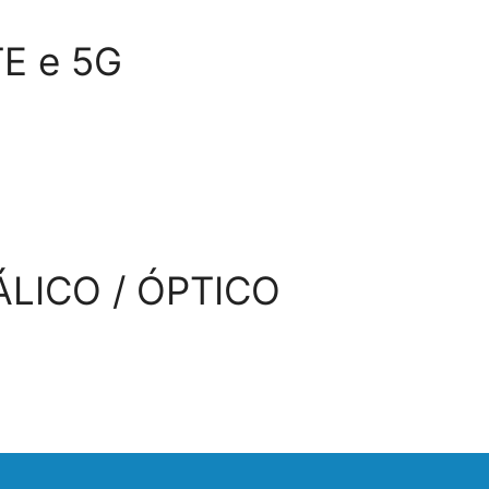
TE e 5G
LICO / ÓPTICO