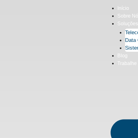
Início
Sobre N
Soluções
Tele
Data 
Siste
Blog
Trabalhe