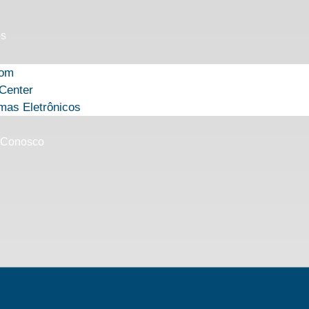
ós
com
Center
mas Eletrônicos
 Conosco